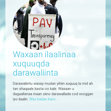
Waxaan ilaalinaa
xuquuqda
darawaliinta
Darawaliintu waxay mudan yihiin xuquuq la mid ah
tan shaqaale kasta oo kale. Waxaan u
dagaallanaa inaan siino darawallada cod xooggan
iyo ilaalin.
Wax badan baro
.