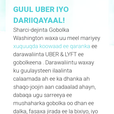
GUUL UBER IYO
DARIIQAYAAL!
Sharci-dejinta Gobolka
Washington waxa uu meel mariyey
xuquuqda koowaad ee qaranka
ee
darawaliinta UBER & LYFT ee
gobolkeena
. Darawaliintu waxay
ku guulaysteen ilaalinta
calaamada ah ee ka dhanka ah
shaqo-joojin aan cadaalad ahayn,
dabaqa ugu sarreeya ee
mushaharka gobolka oo dhan ee
dalka, fasaxa jirada ee la bixiyo, iyo