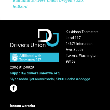
Raadinta Drivers Union
Oregon
? Riix
halkan!
Ku xidhan Teamsters
Local 117
14675 Interurban
Ave. South
Tukwila, Washington
98168
(206) 812-0829
support@driversunionwa.org
Siyaasadda Qarsoonnimada
|
Shuruudaha Adeegga
lasoco wararka