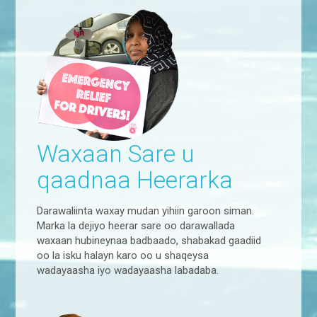
Waxaan Sare u
qaadnaa Heerarka
Darawaliinta waxay mudan yihiin garoon siman.
Marka la dejiyo heerar sare oo darawallada
waxaan hubineynaa badbaado, shabakad gaadiid
oo la isku halayn karo oo u shaqeysa
wadayaasha iyo wadayaasha labadaba.