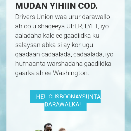
MUDAN YIHIIN COD.
Drivers Union waa urur darawallo
ah oo u shaqeeya UBER, LYFT, iyo
aaladaha kale ee gaadiidka ku
salaysan abka si ay kor ugu
qaadaan cadaalada, cadaalada, iyo
hufnaanta warshadaha gaadiidka
gaarka ah ee Washington.
HEL CUSBOONAYSIINTA
DARAWALKA!