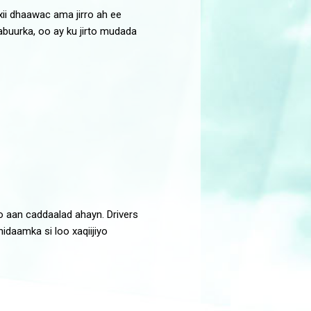
ii dhaawac ama jirro ah ee
buurka, oo ay ku jirto mudada
o aan caddaalad ahayn. Drivers
daamka si loo xaqiijiyo