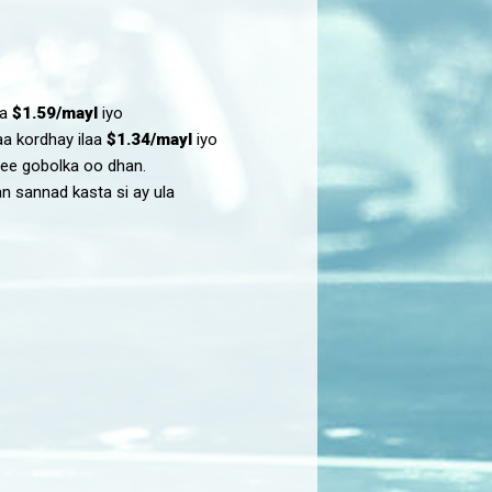
aa
$1.59/mayl
iyo
a kordhay ilaa
$1.34/mayl
iyo
 ee gobolka oo dhan.
n sannad kasta si ay ula