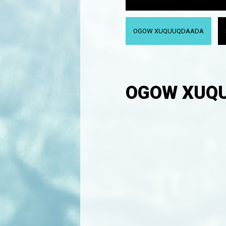
OGOW XUQUUQDAADA
OGOW XUQ