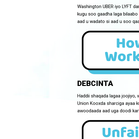
Washington UBER iyo LYFT dar
kugu soo gaadha laga bilaabo
aad u wadato si aad u soo qa
DEBCINTA
Haddii shaqada lagaa joojiyo,
Union Kooxda sharciga ayaa ku
awoodaada aad uga doodi kart