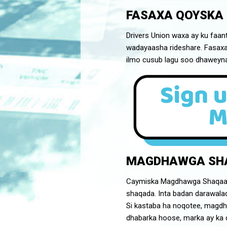
FASAXA QOYSKA
Drivers Union waxa ay ku faan
wadayaasha rideshare. Fasaxa l
ilmo cusub lagu soo dhaweyna
MAGDHAWGA SH
Caymiska Magdhawga Shaqaalu
shaqada. Inta badan darawalad
Si kastaba ha noqotee, magdh
dhabarka hoose, marka ay ka