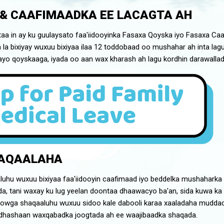
 & CAAFIMAADKA EE LACAGTA AH
taa in ay ku guulaysato faa'iidooyinka Fasaxa Qoyska iyo Fasaxa C
a bixiyay wuxuu bixiyaa ilaa 12 toddobaad oo mushahar ah inta lagu 
yo qoyskaaga, iyada oo aan wax kharash ah lagu kordhin darawallad
AQAALAHA
hu wuxuu bixiyaa faa'iidooyin caafimaad iyo beddelka mushahark
a, tani waxay ku lug yeelan doontaa dhaawacyo ba'an, sida kuwa ka 
owga shaqaaluhu wuxuu sidoo kale dabooli karaa xaaladaha muddad
 dhashaan waxqabadka joogtada ah ee waajibaadka shaqada.