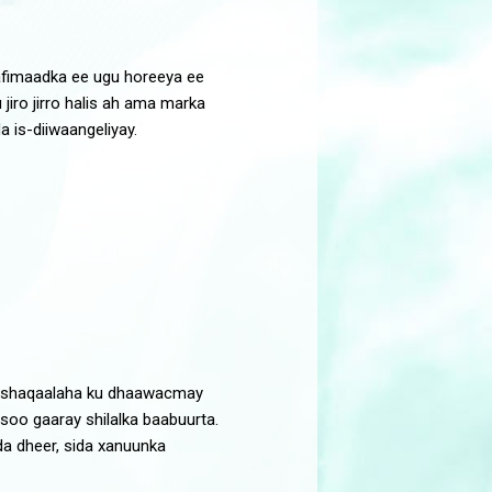
aafimaadka ee ugu horeeya ee
jiro jirro halis ah ama marka
a is-diiwaangeliyay.
a shaqaalaha ku dhaawacmay
soo gaaray shilalka baabuurta.
a dheer, sida xanuunka