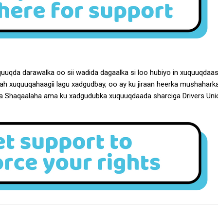
uuqda darawalka oo sii wadida dagaalka si loo hubiyo in xuquuqdaas 
ah xuquuqahaagii lagu xadgudbay, oo ay ku jiraan heerka mushaharka 
 Shaqaalaha ama ku xadgudubka xuquuqdaada sharciga Drivers Unio