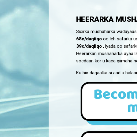
HEERARKA MUSH
Sicirka mushaharka wadayaash
68¢/daqiiqo
oo leh safarka u
39¢/daqiiqo
, iyada oo safar
Heerarkan mushaharka ayaa lag
socdaan kor u kaca qiimaha n
Ku biir dagaalka si aad u bala