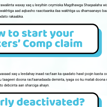
awaliinta waxay xaq u leeyihiin ceymiska Magdhawga Shaqaalaha wix
 wakhtiga aad aqbasho raacitaanka ilaa wakhtiga uu dhamaanayo baa
adato rakaabka.
 waxaad xaq u leedahay inaad racfaan ka qaadato hawl-joojin kasta o
 taageeri doona racfaanadaada deminta, iyaga oo ku matali doona ni
o debcinta aan sharciga ahayn.