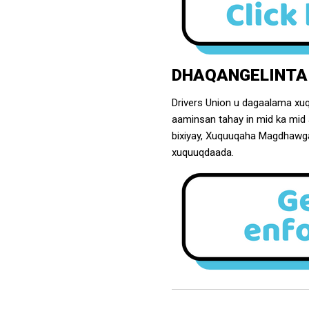
DHAQANGELINTA
Drivers Union u dagaalama xuq
aaminsan tahay in mid ka mid 
bixiyay, Xuquuqaha Magdhawga
xuquuqdaada.