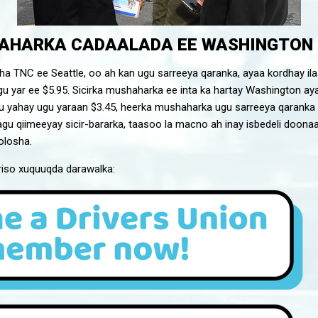
AHARKA CADAALADA EE WASHINGTON
a TNC ee Seattle, oo ah kan ugu sarreeya qaranka, ayaa kordhay il
gu yar ee $5.95. Sicirka mushaharka ee inta ka hartay Washington aya
ku yahay ugu yaraan $3.45, heerka mushaharka ugu sarreeya qaranka
u qiimeeyay sicir-bararka, taasoo la macno ah inay isbedeli doonaa
olosha.
ariso xuquuqda darawalka: