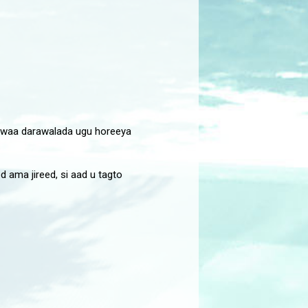
n waa darawalada ugu horeeya
 ama jireed, si aad u tagto