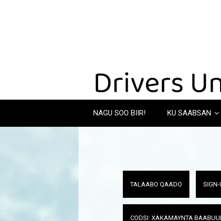
NAGU SOO BIIR!
KU SAABSAN
TALAABO QAADO
SIGN-
CODSI: XAKAMAYNTA BAABUU