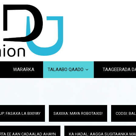
WARARKA
TALAABO QAADO
TAAGEERADA 
UP: FASAXA LA BIXIYAY
SAXIIXA: MAYA ROBOTAXIS!
CODSI: B
RTA EE AAN CADAALAD AHAYN
KA HADAL: AAGGA SUGITAANKA M