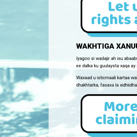
WAKHTIGA XANU
Iyagoo si wadajir ah isu aba
ee dalka ku guulaysta xaqa ay u
Waxaad u isticmaali kartaa wa
dhakhtarka, fasaxa la xidhiidh