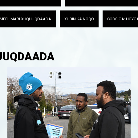
MEEL MARI XUQUUQDAADA
XUBIN KA NOQO
CODSIGA: HOYG
UUQDAADA