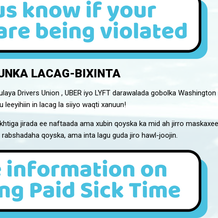
UNKA LACAG-BIXINTA
abulaya Drivers Union , UBER iyo LYFT darawalada gobolka Washingto
 leeyihiin in lacag la siiyo waqti xanuun!
khtiga jirada ee naftaada ama xubin qoyska ka mid ah jirro maskaxeed
a rabshadaha qoyska, ama inta lagu guda jiro hawl-joojin.