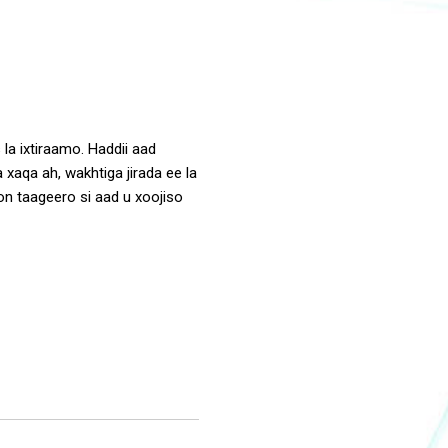
la ixtiraamo. Haddii aad
xaqa ah, wakhtiga jirada ee la
n taageero si aad u xoojiso