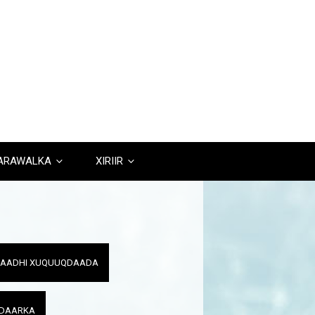
DARAWALKA
XIRIIR
ALAADHI XUQUUQDAADA
ADAARKA