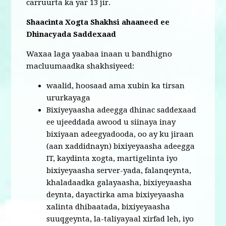
carruurta ka yar 13 jir.
Shaacinta Xogta Shakhsi ahaaneed ee
Dhinacyada Saddexaad
Waxaa laga yaabaa inaan u bandhigno
macluumaadka shakhsiyeed:
waalid, hoosaad ama xubin ka tirsan
ururkayaga
Bixiyeyaasha adeegga dhinac saddexaad
ee ujeeddada awood u siinaya inay
bixiyaan adeegyadooda, oo ay ku jiraan
(aan xaddidnayn) bixiyeyaasha adeegga
IT, kaydinta xogta, martigelinta iyo
bixiyeyaasha server-yada, falanqeynta,
khaladaadka galayaasha, bixiyeyaasha
deynta, dayactirka ama bixiyeyaasha
xalinta dhibaatada, bixiyeyaasha
suuqgeynta, la-taliyayaal xirfad leh, iyo