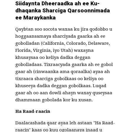
Siidaynta Dheeraadka ah ee Ku-
dhaqanka Sharciga Qarsoonnimada
ee Maraykanka
Qaybtan soo socota waxaa ku jira qodobbo u
hoggaansamaya sharciyada gaarka ah ee
gobolladan (California, Colorado, Delaware,
Florida, Virginia, iyo Utah) waxayna
khusaysaa oo keliya dadka deggan
gobolladaas. Tixraacyada gaarka ah ee gobol
gaar ah (cinwaanka ama qoraalka) ayaa ah
tixraaca sharciga gobolkaas oo keliya oo
khuseeya dadka deggan gobolkaas. Luqad
gaar ah oo aan dowli ahayn waxay quseysaa
dhammaan gobolada kor ku xusan.
Ha Raad-raacin
Daalacashada qaar ayaa leh astaan "Ha Raad-
raacin" kaas oo kuu ogolaanaya inaad u