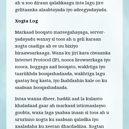
ah u soo diraan qalabkaagu inta lagu jiro
gelitaanka alaabtayada iyo adeegyadayada.
Xogta Log
Markaad booqato mareegahayaga, server-
yadayadu waxay si toos ah u geli karaan
xogta caadiga ah ee uu bixiyo
biraawsarkaaga. Waxa ku jiri kara ciwaanka
Internet Protocol (IP), nooca browserkaga iyo
nooca, boggaga aad booqato, wakhtiga iyo
taariikhda booqashadaada, wakhtiga lagu
qaatay bog kasta, iyo faahfaahin kale oo ku
saabsan booqashadaada.
Intaa waxaa dheer, haddii aad la kulanto
khaladaad gaar ah markaad isticmaalayso
goobta, waxa laga yaabaa inaan si toos ah u
ururinno xogta ku saabsan qaladka iyo
xaaladaha ku xeeran dhacdadiisa. Xogtan