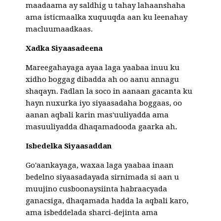
maadaama ay saldhig u tahay lahaanshaha
ama isticmaalka xuquuqda aan ku leenahay
macluumaadkaas.
Xadka Siyaasadeena
Mareegahayaga ayaa laga yaabaa inuu ku
xidho boggag dibadda ah oo aanu annagu
shaqayn. Fadlan la soco in aanaan gacanta ku
hayn nuxurka iyo siyaasadaha boggaas, oo
aanan aqbali karin mas'uuliyadda ama
masuuliyadda dhaqamadooda gaarka ah.
Isbedelka Siyaasaddan
Go'aankayaga, waxaa laga yaabaa inaan
bedelno siyaasadayada sirnimada si aan u
muujino cusboonaysiinta habraacyada
ganacsiga, dhaqamada hadda la aqbali karo,
ama isbeddelada sharci-dejinta ama