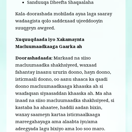
Sanduuqa Dheefta Shaqaalaha
Kala-doorashada mobilada ayaa laga saaray
wadaagista qolo saddexaad ujeeddooyin
suuqgeyn awgeed.
Xuquuqdaada iyo Xakamaynta
Macluumaadkaaga Gaarka ah
Doorashadaada:
Markaad na siiso
macluumaadka shakhsiyeed, waxaad
fahantay inaanu ururin doono, hayn doono,
isticmaali doono, oo aanu shaaca ka qaadi
doono macluumaadkaaga khaaska ah si
waafaqsan siyaasaddan khaaska ah. Ma aha
inaad na siiso macluumaadka shakhsiyeed, si
kastaba ha ahaatee, haddii aadan bixin,
waxay saameyn kartaa isticmaalkaaga
mareegahayaga ama alaabta iyo/ama
adeegyada lagu bixiyo ama loo soo maro.