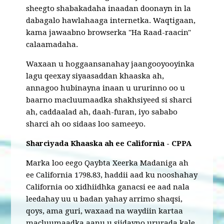
sheegto shabakadaha inaadan doonayn in la
dabagalo hawlahaaga internetka. Waqtigaan,
kama jawaabno browserka "Ha Raad-raacin"
calaamadaha.
Waxaan u hoggaansanahay jaangooyooyinka
lagu qeexay siyaasaddan khaaska ah,
annagoo hubinayna inaan u ururinno oo u
baarno macluumaadka shakhsiyeed si sharci
ah, caddaalad ah, daah-furan, iyo sababo
sharci ah oo sidaas loo sameeyo.
Sharciyada Khaaska ah ee California - CPPA
Marka loo eego Qaybta Xeerka Madaniga ah
ee California 1798.83, haddii aad ku nooshahay
California oo xidhiidhka ganacsi ee aad nala
leedahay uu u badan yahay arrimo shaqsi,
qoys, ama guri, waxaad na waydiin kartaa
macluumaadka aanu u siidayno ururada kale