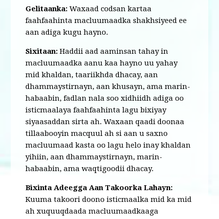
Gelitaanka:
Waxaad codsan kartaa
faahfaahinta macluumaadka shakhsiyeed ee
aan adiga kugu hayno.
Sixitaan:
Haddii aad aaminsan tahay in
macluumaadka aanu kaa hayno uu yahay
mid khaldan, taariikhda dhacay, aan
dhammaystirnayn, aan khusayn, ama marin-
habaabin, fadlan nala soo xidhiidh adiga oo
isticmaalaya faahfaahinta lagu bixiyay
siyaasaddan sirta ah. Waxaan qaadi doonaa
tillaabooyin macquul ah si aan u saxno
macluumaad kasta oo lagu helo inay khaldan
yihiin, aan dhammaystirnayn, marin-
habaabin, ama waqtigoodii dhacay.
Bixinta Adeegga Aan Takoorka Lahayn:
Kuuma takoori doono isticmaalka mid ka mid
ah xuquuqdaada macluumaadkaaga