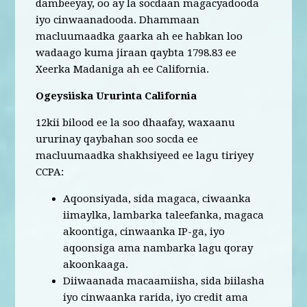
dambeeyay, oo ay la socdaan magacyadooda
iyo cinwaanadooda. Dhammaan
macluumaadka gaarka ah ee habkan loo
wadaago kuma jiraan qaybta 1798.83 ee
Xeerka Madaniga ah ee California.
Ogeysiiska Ururinta California
12kii bilood ee la soo dhaafay, waxaanu
ururinay qaybahan soo socda ee
macluumaadka shakhsiyeed ee lagu tiriyey
CCPA:
Aqoonsiyada, sida magaca, ciwaanka
iimaylka, lambarka taleefanka, magaca
akoontiga, cinwaanka IP-ga, iyo
aqoonsiga ama nambarka lagu qoray
akoonkaaga.
Diiwaanada macaamiisha, sida biilasha
iyo cinwaanka rarida, iyo credit ama