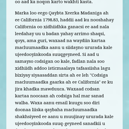
oo aad ka noqon karto wakhti kasta.
Marka loo eego Qaybta Xeerka Madaniga ah
ee California 1798.83, haddii aad ku nooshahay
California oo xidhiidhka ganacsi ee aad nala
leedahay uu u badan yahay arrimo shaqsi,
qoys, ama guri, waxaad na waydiin kartaa
macluumaadka aanu u siidayno ururada kale
ujeedooyinkooda suuqgeyneed. Si aad u
samayso codsigan oo kale, fadlan nala soo
xidhiidh addoo isticmaalaya tafaasiisha lagu
bixiyay siyaasaddan sirta ah ee leh "Codsiga
macluumaadka gaarka ah ee California" ee ku
jira khadka mawduuca. Waxaad codsan
kartaa noocaan ah codsiga hal mar sanad
walba. Waxa aanu email kuugu soo diri
doonaa liiska qaybaha macluumaadka
shakhsiyeed ee aanu u muujinay ururada kale
ujeedooyinkooda suuq-geyneed sanadkii u