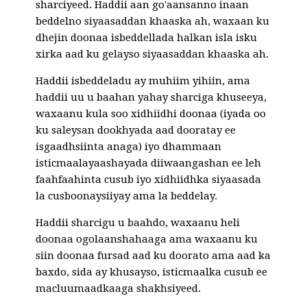
sharciyeed. Haddii aan go'aansanno inaan
beddelno siyaasaddan khaaska ah, waxaan ku
dhejin doonaa isbeddellada halkan isla isku
xirka aad ku gelayso siyaasaddan khaaska ah.
Haddii isbeddeladu ay muhiim yihiin, ama
haddii uu u baahan yahay sharciga khuseeya,
waxaanu kula soo xidhiidhi doonaa (iyada oo
ku saleysan dookhyada aad dooratay ee
isgaadhsiinta anaga) iyo dhammaan
isticmaalayaashayada diiwaangashan ee leh
faahfaahinta cusub iyo xidhiidhka siyaasada
la cusboonaysiiyay ama la beddelay.
Haddii sharcigu u baahdo, waxaanu heli
doonaa ogolaanshahaaga ama waxaanu ku
siin doonaa fursad aad ku doorato ama aad ka
baxdo, sida ay khusayso, isticmaalka cusub ee
macluumaadkaaga shakhsiyeed.