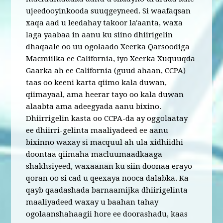
ujeedooyinkooda suuqgeyneed. Si waafaqsan
xaqa aad u leedahay takoor la'aanta, waxa
laga yaabaa in aanu ku siino dhiirigelin
dhaqaale oo uu ogolaado Xeerka Qarsoodiga
Macmiilka ee California, iyo Xeerka Xuquuqda
Gaarka ah ee California (guud ahaan, CCPA)
taas oo keeni karta qiimo kala duwan,
qiimayaal, ama heerar tayo oo kala duwan
alaabta ama adeegyada aanu bixino.
Dhiirrigelin kasta oo CCPA-da ay oggolaatay
ee dhiirri-gelinta maaliyadeed ee aanu
bixinno waxay si macquul ah ula xidhiidhi
doontaa qiimaha macluumaadkaaga
shakhsiyeed, waxaanan ku siin doonaa erayo
qoran oo si cad u qeexaya nooca dalabka. Ka
qayb qaadashada barnaamijka dhiirigelinta
maaliyadeed waxay u baahan tahay
ogolaanshahaagii hore ee doorashadu, kaas