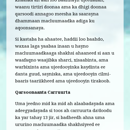
khaaska ah aan loo baahnayn ujeedadan,
waanu tirtiri doonaa ama ka dhigi doonaa
qarsoodi annagoo meesha ka saarayna
dhammaan macluumaadka adiga ku
aqoonsanaya.
Si kastaba ha ahaatee, haddii loo baahdo,
waxaa laga yaabaa inaan u hayno
macluumaadkaaga shakhsi ahaaneed si aan u
waafaqno waajibka sharci, xisaabinta, ama
warbixinta ama ujeedooyinka kaydinta ee
danta guud, sayniska, ama ujeedooyin cilmi-
baaris taariikheed ama ujeedooyin tirakoob.
Qarsoonaanta Carruurta
Uma jeedno mid ka mid ah alaabadayada ama
adeegyadayada si toos ah carruurta da'doodu
ka yar tahay 13 jir, si badheedh ahna uma
ururino macluumaadka shakhsiyeed ee