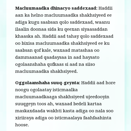
Macluumaadka dhinacyo saddexaad:
Haddii
aan ka helno macluumaadka shakhsiyeed ee
adiga kugu saabsan qolo saddexaad, waanu
ilaalin doonaa sida ku qeexan siyaasaddan
khaaska ah. Haddii aad tahay qolo saddexaad
oo bixisa macluumaadka shakhsiyeed ee ku
saabsan qof kale, waxaad matashaa oo
dammaanad qaadaysaa in aad haysato
ogolaanshaha qofkaas si aad na siiso
macluumaadka shakhsiyeed.
Oggolaanshaha suuq-geynta:
Haddii aad hore
noogu ogolaatay isticmaalka
macluumaadkaaga shakhsiyeed ujeedooyin
suuqgeyn toos ah, waxaad bedeli kartaa
maskaxdaada wakhti kasta adiga oo nala soo
xiriiraya adiga oo isticmaalaya faahfaahinta
hoose.