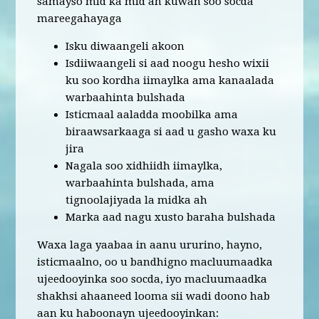
samayso mid ka mid ah kuwan soo socda
mareegahayaga
Isku diwaangeli akoon
Isdiiwaangeli si aad noogu hesho wixii
ku soo kordha iimaylka ama kanaalada
warbaahinta bulshada
Isticmaal aaladda moobilka ama
biraawsarkaaga si aad u gasho waxa ku
jira
Nagala soo xidhiidh iimaylka,
warbaahinta bulshada, ama
tignoolajiyada la midka ah
Marka aad nagu xusto baraha bulshada
Waxa laga yaabaa in aanu ururino, hayno,
isticmaalno, oo u bandhigno macluumaadka
ujeedooyinka soo socda, iyo macluumaadka
shakhsi ahaaneed looma sii wadi doono hab
aan ku haboonayn ujeedooyinkan: