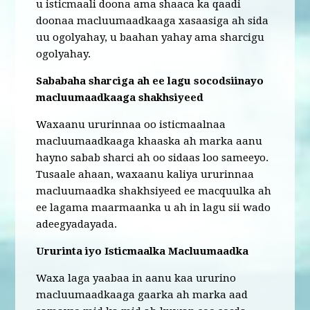
u isticmaali doona ama shaaca ka qaadi
doonaa macluumaadkaaga xasaasiga ah sida
uu ogolyahay, u baahan yahay ama sharcigu
ogolyahay.
Sababaha sharciga ah ee lagu socodsiinayo
macluumaadkaaga shakhsiyeed
Waxaanu ururinnaa oo isticmaalnaa
macluumaadkaaga khaaska ah marka aanu
hayno sabab sharci ah oo sidaas loo sameeyo.
Tusaale ahaan, waxaanu kaliya ururinnaa
macluumaadka shakhsiyeed ee macquulka ah
ee lagama maarmaanka u ah in lagu sii wado
adeegyadayada.
Ururinta iyo Isticmaalka Macluumaadka
Waxa laga yaabaa in aanu kaa ururino
macluumaadkaaga gaarka ah marka aad