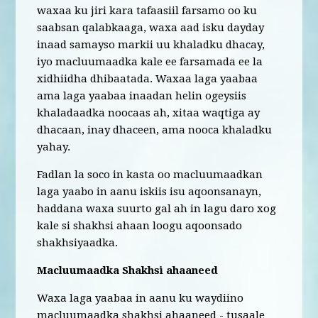
waxaa ku jiri kara tafaasiil farsamo oo ku
saabsan qalabkaaga, waxa aad isku dayday
inaad samayso markii uu khaladku dhacay,
iyo macluumaadka kale ee farsamada ee la
xidhiidha dhibaatada. Waxaa laga yaabaa
ama laga yaabaa inaadan helin ogeysiis
khaladaadka noocaas ah, xitaa waqtiga ay
dhacaan, inay dhaceen, ama nooca khaladku
yahay.
Fadlan la soco in kasta oo macluumaadkan
laga yaabo in aanu iskiis isu aqoonsanayn,
haddana waxa suurto gal ah in lagu daro xog
kale si shakhsi ahaan loogu aqoonsado
shakhsiyaadka.
Macluumaadka Shakhsi ahaaneed
Waxa laga yaabaa in aanu ku waydiino
macluumaadka shakhsi ahaaneed - tusaale