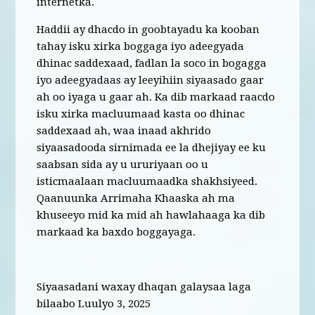
internetka.
Haddii ay dhacdo in goobtayadu ka kooban
tahay isku xirka boggaga iyo adeegyada
dhinac saddexaad, fadlan la soco in bogagga
iyo adeegyadaas ay leeyihiin siyaasado gaar
ah oo iyaga u gaar ah. Ka dib markaad raacdo
isku xirka macluumaad kasta oo dhinac
saddexaad ah, waa inaad akhrido
siyaasadooda sirnimada ee la dhejiyay ee ku
saabsan sida ay u ururiyaan oo u
isticmaalaan macluumaadka shakhsiyeed.
Qaanuunka Arrimaha Khaaska ah ma
khuseeyo mid ka mid ah hawlahaaga ka dib
markaad ka baxdo boggayaga.
Siyaasadani waxay dhaqan galaysaa laga
bilaabo Luulyo 3, 2025