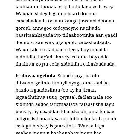
faahfaahin buuxda ee jebinta lagu eedeeyay.
Waxaan si degdeg ah u baari doonaa
cabashadaada oo aan kaaga jawaabi doonaa,
qoraal, annagoo cadeyneyno natiijada
baaritaankayada iyo tillaabooyinka aan qaadi
doono si aan wax uga qabto cabashadaada.
Waxa kale oo aad xaq u leedahay inaad la
xidhiidho hay'ad sharciyeed ama hay'adda
ilaalinta xogta ee la xidhiidha cabashadaada.
Is-diiwaangelinta:
Si aad isaga-baxdo
diiwaan-gelinta iimaylkayaga ama aad ka
baxdo isgaadhsiinta (oo ay ku jiraan
isgaadhsiinta suuq-geynta), fadlan nala soo
xidhiidh addoo isticmaalaya tafaasiisha lagu
bixiyay siyaasaddan khaaska ah, ama ka bax
adigoo isticmaalaya tas-hiilaadka ka-baxa ah
ee lagu bixiyay isgaarsiinta. Waxaa laga
yaabaa inaan u baahanahay inaan kaa