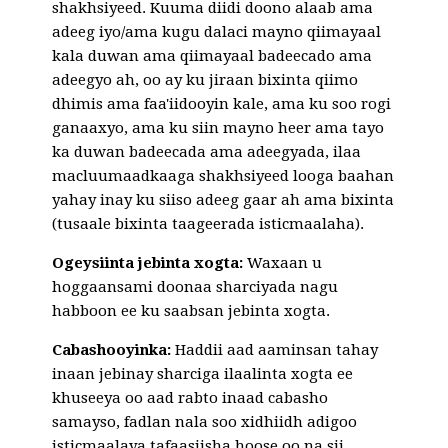
shakhsiyeed. Kuuma diidi doono alaab ama
adeeg iyo/ama kugu dalaci mayno qiimayaal
kala duwan ama qiimayaal badeecado ama
adeegyo ah, oo ay ku jiraan bixinta qiimo
dhimis ama faa'iidooyin kale, ama ku soo rogi
ganaaxyo, ama ku siin mayno heer ama tayo
ka duwan badeecada ama adeegyada, ilaa
macluumaadkaaga shakhsiyeed looga baahan
yahay inay ku siiso adeeg gaar ah ama bixinta
(tusaale bixinta taageerada isticmaalaha).
Ogeysiinta jebinta xogta:
Waxaan u
hoggaansami doonaa sharciyada nagu
habboon ee ku saabsan jebinta xogta.
Cabashooyinka:
Haddii aad aaminsan tahay
inaan jebinay sharciga ilaalinta xogta ee
khuseeya oo aad rabto inaad cabasho
samayso, fadlan nala soo xidhiidh adigoo
isticmaalaya tafaasiisha hoose oo na sii