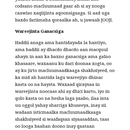
codsano macluumaad gaar ah si ay nooga
caawiso xaqiijinta aqoonsigaaga. Si aad uga
baxdo fariimaha qoraalka ah, u jawaab JOOJI.
Wareejinta Ganacsiga
Haddii anaga ama hantidayada la hantiyo,
ama haddii ay dhacdo dhacdo aan macquul
ahayn in aan ka baxno ganacsiga ama galno
khasaare, waxaanu ku dari doonaa xogta, oo
ay ku jirto macluumaadkaaga shakhsiyeed, oo
ka mid ah hantida lagu wareejiyo dhinac
kasta oo na haysta. Waxaad qiraysaa in
wareejinta noocaas ahi ay dhici karto, iyo in
qolo kasta oo na hesha laga yaabo, ilaa inta
uu oggol yahay sharciga khuseeya, inay sii
wadaan isticmaalka macluumaadkaaga
shakhsiyeed si waafaqsan siyaasaddan, taas
oo looga baahan doono inay qaataan