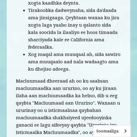
xogta kaadhka deynta.
Tirakoobka dadweynaha, sida da'daada
ama jinsigaaga. Qeybtaan waxaa ku jira
xogta laga yaabo inay u qalanto sida
kala soocida la ilaaliyo ee hoos timaada
sharciyada kale ee California ama
federaalka.
Xog maqal ama muuqaal ah, sida sawiro
ama muuqaalo aad nala wadaagto ama
ku dhejiso adeega.
Macluumaad dheeraad ah oo ku saabsan
macluumaadka aan ururino, oo ay ku jiraan
ilaha aan macluumaadka ka helno, dib u eeg
qaybta "Macluumaad aan Ururino". Waxaan u
ururinay oo u isticmaalnaa qaybahan
macluumaadka shakhsiyeed ujeedooyinka
ganacsi ee lagu sifeeyay qaybta "Ururinta iyo
Soomaaliga
Isticmaalka Macluumaadka", oo ay ku jiraan