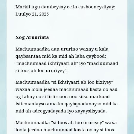
Markii ugu dambeysay ee la cusbooneysiiyay:
Luulyo 21, 2025
Xog Aruurinta
Macluumaadka aan ururino waxay u kala
qaybsantaa mid ka mid ah laba qaybood:
"macluumaad ikhtiyaari ah" iyo "macluumaad
si toos ah loo ururiyey".
Macluumaadka "si ikhtiyaari ah loo bixiyey"
waxaa loola jeedaa macluumaad kasta oo aad
og tahay oo si firfircoon noo siiso markaad
isticmaalayso ama ka qaybqaadanayso mid ka
mid ah adeegyadayada iyo xayaysiisyada.
Macluumaadka "si toos ah loo ururiyey" waxa
loola jeedaa macluumaad kasta oo ay si toos