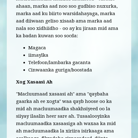
ahaan, marka aad noo soo gudbiso nuxurka,
marka aad ku biirto warsidahayaga, marka
aad diiwaan geliso xisaab ama marka aad
nala soo xidhiidho - oo ay ku jiraan mid ama
ka badan kuwan soo socda:
Magaca
iimaylka
Telefoon/lambarka gacanta
Cinwaanka guriga/boostada
Xog Xasaasi Ah
"Macluumaad xasaasi ah" ama "qaybaha
gaarka ah ee xogta" waa qayb hoose oo ka
mid ah macluumaadka shakhsiyeed oo la
siiyay ilaalin heer sare ah. Tusaalooyinka
macluumaadka xasaasiga ah waxaa ka mid
ah macluumaadka la xiriira isirkaaga ama