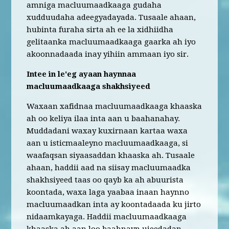
amniga macluumaadkaaga gudaha
xudduudaha adeegyadayada. Tusaale ahaan,
hubinta furaha sirta ah ee la xidhiidha
gelitaanka macluumaadkaaga gaarka ah iyo
akoonnadaada inay yihiin ammaan iyo sir.
Intee in le'eg ayaan haynnaa
macluumaadkaaga shakhsiyeed
Waxaan xafidnaa macluumaadkaaga khaaska
ah oo keliya ilaa inta aan u baahanahay.
Muddadani waxay kuxirnaan kartaa waxa
aan u isticmaaleyno macluumaadkaaga, si
waafaqsan siyaasaddan khaaska ah. Tusaale
ahaan, haddii aad na siisay macluumaadka
shakhsiyeed taas oo qayb ka ah abuurista
koontada, waxa laga yaabaa inaan haynno
macluumaadkan inta ay koontadaada ku jirto
nidaamkayaga. Haddii macluumaadkaaga