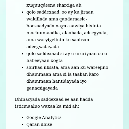
xuquuqdeena sharciga ah
qolo saddexaad, oo ay ku jiraan
wakiilada ama qandaraasle-
hoosaadyada naga caawiya bixinta
macluumaadka, alaabada, adeegyada,
ama wacyigelinta ku saabsan
adeegyadayada
qolo saddexaad si ay u ururiyaan oo u
habeeyaan xogta
shirkad iibsata, ama aan ku wareejino
dhammaan ama si la taaban karo
dhammaan hantidayada iyo
ganacsigayada
Dhinacyada saddexaad ee aan hadda
isticmaalno waxaa ka mid ah:
Google Analytics
Qaran dhise