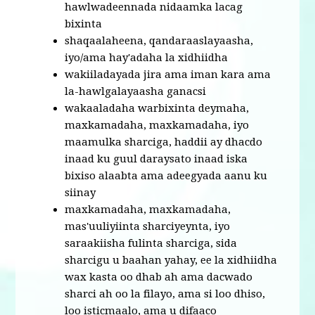
hawlwadeennada nidaamka lacag
bixinta
shaqaalaheena, qandaraaslayaasha,
iyo/ama hay'adaha la xidhiidha
wakiiladayada jira ama iman kara ama
la-hawlgalayaasha ganacsi
wakaaladaha warbixinta deymaha,
maxkamadaha, maxkamadaha, iyo
maamulka sharciga, haddii ay dhacdo
inaad ku guul daraysato inaad iska
bixiso alaabta ama adeegyada aanu ku
siinay
maxkamadaha, maxkamadaha,
mas'uuliyiinta sharciyeynta, iyo
saraakiisha fulinta sharciga, sida
sharcigu u baahan yahay, ee la xidhiidha
wax kasta oo dhab ah ama dacwado
sharci ah oo la filayo, ama si loo dhiso,
loo isticmaalo, ama u difaaco