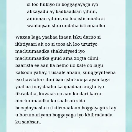
si loo hubiyo in boggagayaga iyo
abkayadu ay badbaadsan yihiin,
ammaan yihiin, oo loo isticmaalo si
waafaqsan shuruudaha isticmaalka
Waxaa laga yaabaa inaan isku darno si
ikhtiyaari ah oo si toos ah loo ururiyo
macluumaadka shakhsiyeed iyo
macluumaadka guud ama xogta cilmi-
baarista ee aan ka helno ilo kale oo lagu
kalsoon yahay. Tusaale ahaan, suuqgeynteena
iyo hawlaha cilmi baarista suuqa ayaa laga
yaabaa inay daaha ka qaadaan xogta iyo
fikradaha, kuwaas oo aan ku dari karno
macluumaadka ku saabsan sida
booqdayaashu u isticmaalaan boggayaga si ay
u horumariyaan boggayaga iyo khibradaada
ku saabsan.