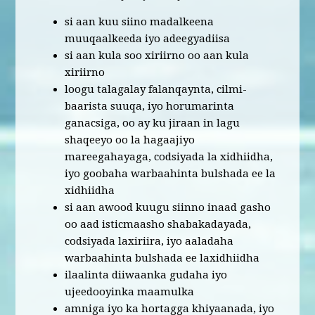
si aan kuu siino madalkeena
muuqaalkeeda iyo adeegyadiisa
si aan kula soo xiriirno oo aan kula
xiriirno
loogu talagalay falanqaynta, cilmi-
baarista suuqa, iyo horumarinta
ganacsiga, oo ay ku jiraan in lagu
shaqeeyo oo la hagaajiyo
mareegahayaga, codsiyada la xidhiidha,
iyo goobaha warbaahinta bulshada ee la
xidhiidha
si aan awood kuugu siinno inaad gasho
oo aad isticmaasho shabakadayada,
codsiyada laxiriira, iyo aaladaha
warbaahinta bulshada ee laxidhiidha
ilaalinta diiwaanka gudaha iyo
ujeedooyinka maamulka
amniga iyo ka hortagga khiyaanada, iyo