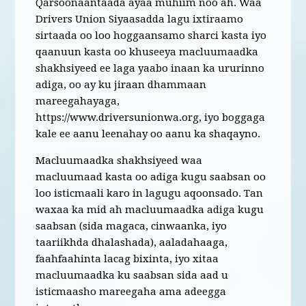
Qarsoonaantaada ayaa muhiim noo ah. Waa
Drivers Union Siyaasadda lagu ixtiraamo
sirtaada oo loo hoggaansamo sharci kasta iyo
qaanuun kasta oo khuseeya macluumaadka
shakhsiyeed ee laga yaabo inaan ka ururinno
adiga, oo ay ku jiraan dhammaan
mareegahayaga,
https://www.driversunionwa.org, iyo boggaga
kale ee aanu leenahay oo aanu ka shaqayno.
Macluumaadka shakhsiyeed waa
macluumaad kasta oo adiga kugu saabsan oo
loo isticmaali karo in lagugu aqoonsado. Tan
waxaa ka mid ah macluumaadka adiga kugu
saabsan (sida magaca, cinwaanka, iyo
taariikhda dhalashada), aaladahaaga,
faahfaahinta lacag bixinta, iyo xitaa
macluumaadka ku saabsan sida aad u
isticmaasho mareegaha ama adeegga