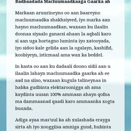
Badbaadada Macluumaadkaaga Gaarka ah
Markaan aruurineyno oo aan baareyno
macluumaadka shakhsiyeed, iyo marka aan
hayno macluumaadkan, waxaan ku ilaalin
doonaa siyaalo ganacsi ahaan la aqbali karo
si aan uga hortagno luminta iyo xatooyada,
iyo sidoo kale gelida aan la ogalayn, kashifid,
koobiyeyn, isticmaal ama wax ka beddel.
In kasta oo aan ku dadaali doono sidii aan u
ilaalin lahayn macluumaadka gaarka ah ee
aad na siiso, waxaan kugula talineynaa in
habka gudbinta elektaroonigga ah ama
kaydinta uusan 100% ammaan ahayn qofna
ma dammaanad qaadi karo ammaanka xogta
buuxda.
Adiga ayaa mas'uul ka ah xulashada erayga
sirta ah iyo xooggiisa amniga guud, hubinta