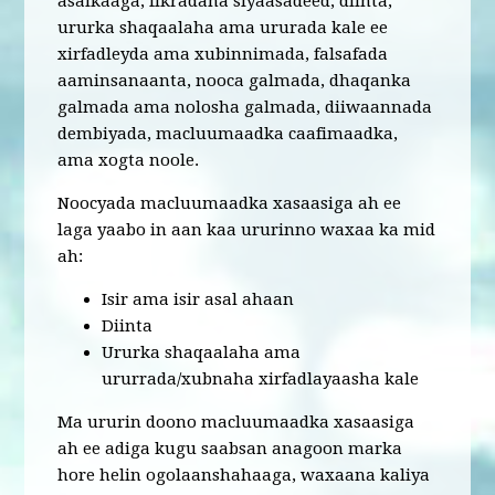
asalkaaga, fikradaha siyaasadeed, diinta,
ururka shaqaalaha ama ururada kale ee
xirfadleyda ama xubinnimada, falsafada
aaminsanaanta, nooca galmada, dhaqanka
galmada ama nolosha galmada, diiwaannada
dembiyada, macluumaadka caafimaadka,
ama xogta noole.
Noocyada macluumaadka xasaasiga ah ee
laga yaabo in aan kaa ururinno waxaa ka mid
ah:
Isir ama isir asal ahaan
Diinta
Ururka shaqaalaha ama
ururrada/xubnaha xirfadlayaasha kale
Ma ururin doono macluumaadka xasaasiga
ah ee adiga kugu saabsan anagoon marka
hore helin ogolaanshahaaga, waxaana kaliya